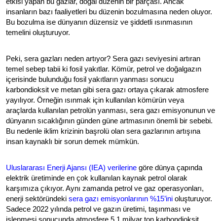
etkisi yapan bu gazlar, doğal düzenin bir parçası. Ancak 
insanların bazı faaliyetleri bu düzenin bozulmasına neden oluyor. 
Bu bozulma ise dünyanın düzensiz ve şiddetli ısınmasının 
temelini oluşturuyor. 
Peki, sera gazları neden artıyor? Sera gazı seviyesini artıran 
temel sebep tabii ki fosil yakıtlar. Kömür, petrol ve doğalgazın 
içerisinde bulunduğu fosil yakıtların yanması sonucu 
karbondioksit ve metan gibi sera gazı ortaya çıkarak atmosfere 
yayılıyor. Örneğin ısınmak için kullanılan kömürün veya 
araçlarda kullanılan petrolün yanması, sera gazı emisyonunun ve 
dünyanın sıcaklığının günden güne artmasının önemli bir sebebi. 
Bu nedenle iklim krizinin başrolü olan sera gazlarının artışına 
insan kaynaklı bir sorun demek mümkün. 
Uluslararası Enerji Ajansı (IEA) verilerine
göre dünya çapında 
elektrik üretiminde en çok kullanılan kaynak petrol olarak 
karşımıza çıkıyor. Aynı zamanda petrol ve gaz operasyonları, 
enerji sektöründeki 
sera gazı emisyonlarının %15’ini
oluşturuyor. 
Sadece 2022 yılında petrol ve gazın üretimi, taşınması ve 
işlenmesi sonucunda atmosfere 5.1 milyar ton karbondioksit 