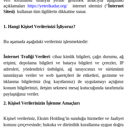
veri sorumlusu sıfatıyla yerine getirmek amacıyla aşağıdaki
açıklamaları
https://yeterikadar.org/
internet sitemizi (“
İnternet
Sitesi)
kullanan tüm ilgililerin dikkatine sunar.
1. Hangi Kişisel Verilerinizi İşliyoruz?
Bu aşamada aşağıdaki verileriniz işlenmektedir:
İnternet Trafiği Verileri
: cihaz kimlik bilgileri, çağrı durumu, ağ
erişimi, depolama bilgileri ve batarya bilgileri ve çerezler, IP
adresleri, yönlendirici üstbilgisi, ağ tarayıcınızı ve sürümünü
tanımlayan veriler ve web işaretçileri ile etiketleri, gezinme ve
tıklanma bilgileriniz (log kayıtlarınız) ile uygulamayı açtığınız
konum bilgilerinizi, iletşim sekmesi mesaj kutucuğunda tarafımızla
paylaştığınız veriler.
2. Kişisel Verilerinizin İşlenme Amaçları
Kişisel verileriniz, Eksim Holding’in sunduğu hizmetler ve faaliyet
konusu çerçevesinde; hukuka ve dürüstlük kurallarına uygun doğru